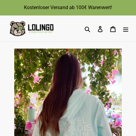
Direkt
Kostenloser Versand ab 100€ Warenwert!
zum
Inhalt
Suchen
Einloggen
Warenk