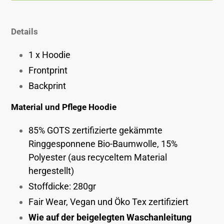
Produkt
wird
Details
zum
Warenkorb
1 x Hoodie
hinzugefügt
Frontprint
Backprint
Material und Pflege Hoodie
85% GOTS zertifizierte gekämmte
Ringgesponnene Bio-Baumwolle, 15%
Polyester (aus recyceltem Material
hergestellt)
Stoffdicke: 280gr
Fair Wear, Vegan und Öko Tex zertifiziert
Wie auf der beigelegten Waschanleitung