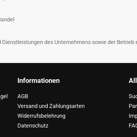
Handel
d Dienstleistungen des Unternehmens sowie der Betrieb 
Informationen
Al
egel
AGB
Su
Versand und Zahlungsarten
Pa
Widerrufsbelehrung
Im
Datenschutz
FAQ