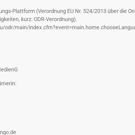
htungs-Plattform (Verordnung EU Nr. 524/2013 über die On
tigkeiten, kurz: ODR-Verordnung).
.eu/odr/main/index.cfm?event=main.home.chooseLangu
 MedienG
ümerin:
ingo.de