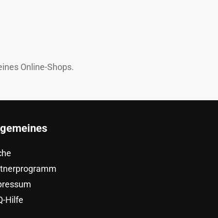
eines Online-Shops.
lgemeines
che
rtnerprogramm
pressum
-Hilfe