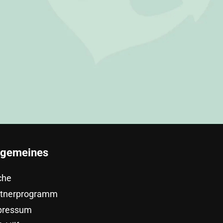
lgemeines
che
rtnerprogramm
pressum