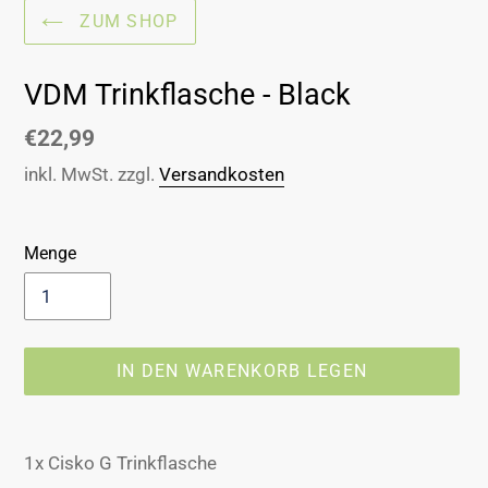
ZUM SHOP
VDM Trinkflasche - Black
Normaler
€22,99
Preis
inkl. MwSt. zzgl.
Versandkosten
Menge
IN DEN WARENKORB LEGEN
Produkt
wird
1x Cisko G Trinkflasche
zum