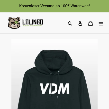
Direkt
Kostenloser Versand ab 100€ Warenwert!
zum
Inhalt
Suchen
Einloggen
Warenk