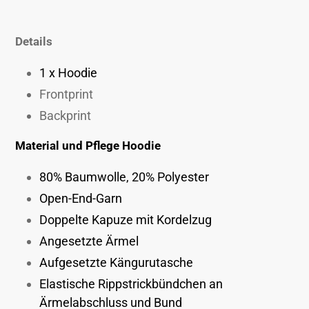
Produkt
wird
Details
zum
Warenkorb
1 x Hoodie
hinzugefügt
Frontprint
Backprint
Material und Pflege Hoodie
80% Baumwolle, 20% Polyester
Open-End-Garn
Doppelte Kapuze mit Kordelzug
Angesetzte Ärmel
Aufgesetzte Kängurutasche
Elastische Rippstrickbündchen an
Ärmelabschluss und Bund