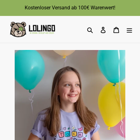
Direkt
Kostenloser Versand ab 100€ Warenwert!
zum
Inhalt
Suchen
Einloggen
Warenk