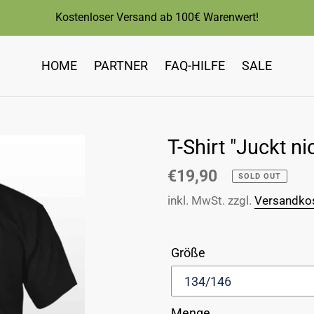
Kostenloser Versand ab 100€ Warenwert!
HOME
PARTNER
FAQ-HILFE
SALE
T-Shirt "Juckt ni
Normaler
€19,90
SOLD OUT
Preis
inkl. MwSt. zzgl.
Versandko
Größe
Menge