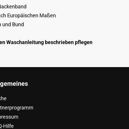
 Nackenband
nach Europäischen Maßen
n und Bund
ten Waschanleitung beschrieben pflegen
lgemeines
che
rtnerprogramm
pressum
-Hilfe