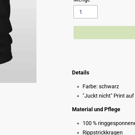
Produkt
wird
zum
Details
Warenkorb
hinzugefügt
Farbe: schwarz
"Juckt nicht" Print auf
Material und Pflege
100 % ringgesponnen
Rippstrickkragen