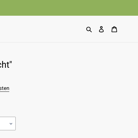
Suchen
Einloggen
Warenko
cht"
sten