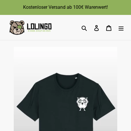
Direkt
Kostenloser Versand ab 100€ Warenwert!
zum
Inhalt
Suchen
Einloggen
Warenk