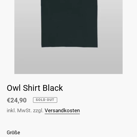
Owl Shirt Black
Normaler
€24,90
SOLD OUT
Preis
inkl. MwSt. zzgl.
Versandkosten
Größe