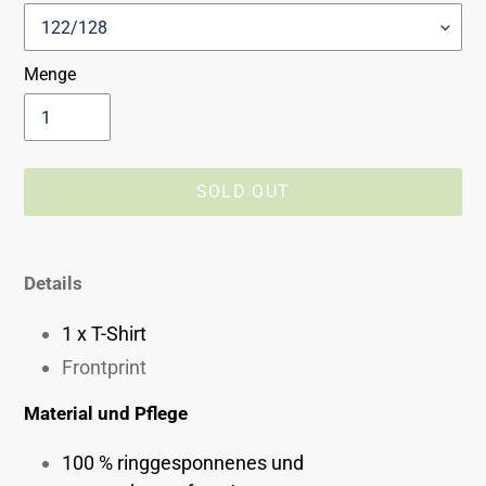
Menge
SOLD OUT
Produkt
wird
Details
zum
Warenkorb
1 x T-Shirt
hinzugefügt
Frontprint
Material und Pflege
100 % ringgesponnenes und