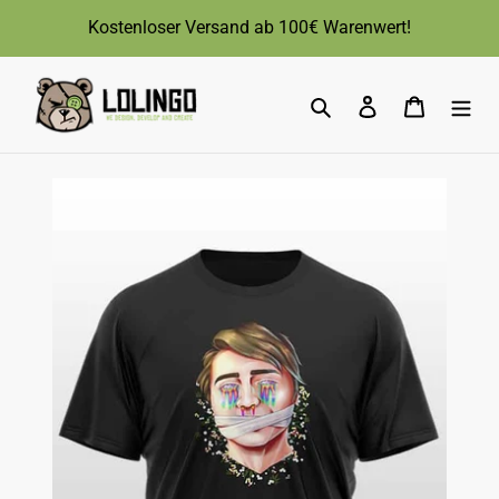
Direkt
Kostenloser Versand ab 100€ Warenwert!
zum
Inhalt
Suchen
Einloggen
Warenk