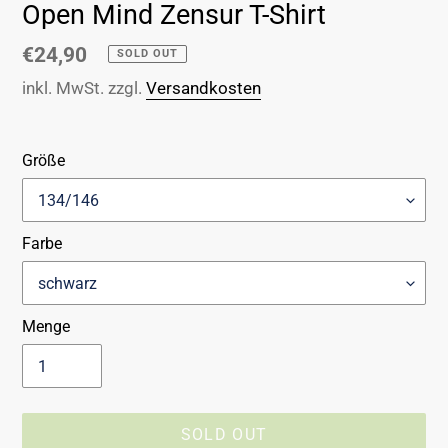
Open Mind Zensur T-Shirt
Normaler
€24,90
SOLD OUT
Preis
inkl. MwSt. zzgl.
Versandkosten
Größe
Farbe
Menge
SOLD OUT