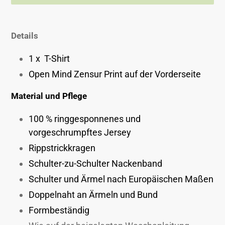
Produkt
wird
Details
zum
Warenkorb
1 x T-Shirt
hinzugefügt
Open Mind Zensur Print auf der Vorderseite
Material und Pflege
100 % ringgesponnenes und
vorgeschrumpftes Jersey
Rippstrickkragen
Schulter-zu-Schulter Nackenband
Schulter und Ärmel nach Europäischen Maßen
Doppelnaht an Ärmeln und Bund
Formbeständig