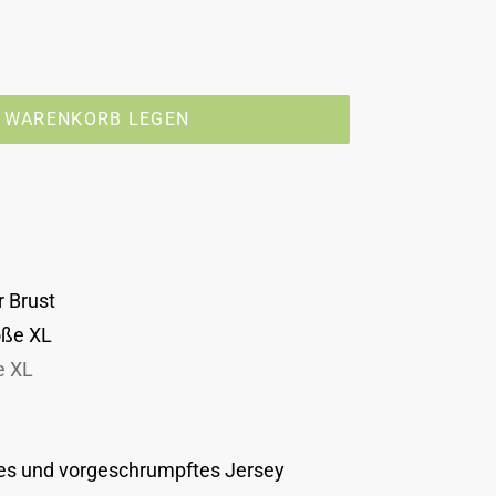
N WARENKORB LEGEN
r Brust
öße XL
e XL
es und vorgeschrumpftes Jersey