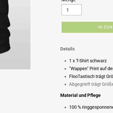
IN DE
Produkt
wird
Details
zum
1 x T-Shirt schwarz
Warenkorb
hinzugefügt
"Wappen" Print auf de
FlooTastisch trägt Gr
Abgegrieft trägt Größ
Material und Pflege
100 % ringgesponnen