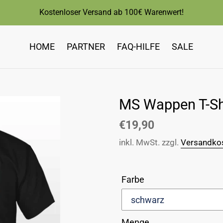
Kostenloser Versand ab 100€ Warenwert!
HOME
PARTNER
FAQ-HILFE
SALE
MS Wappen T-Sh
Normaler
€19,90
Preis
inkl. MwSt. zzgl.
Versandko
Farbe
Menge