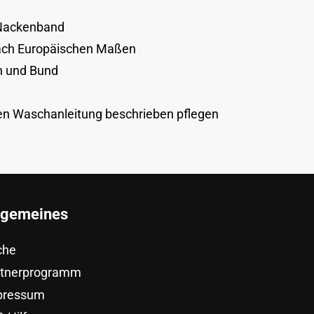
 Nackenband
nach Europäischen Maßen
n und Bund
ten Waschanleitung beschrieben pflegen
lgemeines
che
rtnerprogramm
pressum