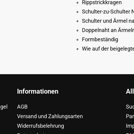
Rippstrickkragen
Schulter-zu-Schulter
Schulter und Ärmel 
Doppelnaht an Ärmel
Formbeständig
Wie auf der beigeleg
Informationen
Al
egel
AGB
Su
Versand und Zahlungsarten
Pa
Widerrufsbelehrung
Im