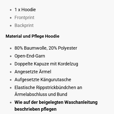
zum
Warenkorb
1 x Hoodie
hinzugefügt
Frontprint
Backprint
Material und Pflege Hoodie
80% Baumwolle, 20% Polyester
Open-End-Garn
Doppelte Kapuze mit Kordelzug
Angesetzte Ärmel
Aufgesetzte Kängurutasche
Elastische Rippstrickbündchen an
Ärmelabschluss und Bund
Wie auf der beigelegten Waschanleitung
beschrieben pflegen