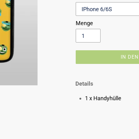
Menge
IN DE
Produkt
wird
Details
zum
1 x Handyhülle
Warenkorb
hinzugefügt