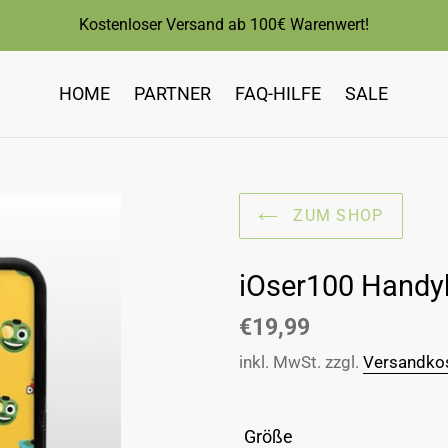
Kostenloser Versand ab 100€ Warenwert!
HOME
PARTNER
FAQ-HILFE
SALE
ZUM SHOP
iOser100 Handyh
Normaler
€19,99
Preis
inkl. MwSt. zzgl.
Versandko
Größe