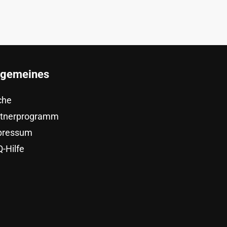
lgemeines
che
rtnerprogramm
pressum
-Hilfe