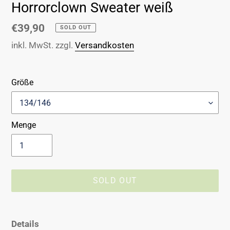
Horrorclown Sweater weiß
Normaler
€39,90
SOLD OUT
Preis
inkl. MwSt. zzgl.
Versandkosten
Größe
Menge
SOLD OUT
Produkt
wird
Details