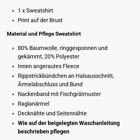
zum
Warenkorb
1 x Sweatshirt
hinzugefügt
Print auf der Brust
Material und Pflege Sweatshirt
80% Baumwolle, ringgesponnen und
gekämmt, 20% Polyester
Innen angerautes Fleece
Rippstrickbündchen an Halsausschnitt,
Ärmelabschluss und Bund
Nackenband mit Fischgrätmuster
Raglanärmel
Decknähte und Seitennähte
Wie auf der beigelegten Waschanleitung
beschrieben pflegen