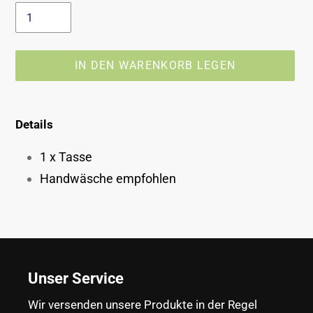
IN DEN WARENKORB LEGEN
Produkt
wird
Details
zum
Warenkorb
1 x Tasse
hinzugefügt
Handwäsche empfohlen
Unser Service
Wir versenden unsere Produkte in der Regel