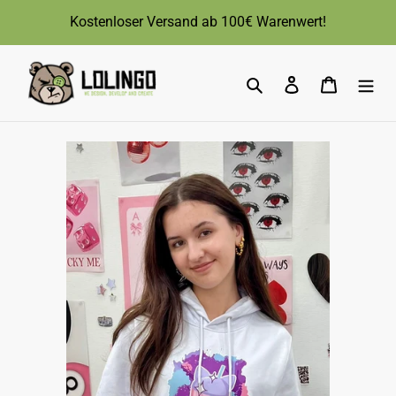
Direkt
Kostenloser Versand ab 100€ Warenwert!
zum
Inhalt
Suchen
Einloggen
Warenk