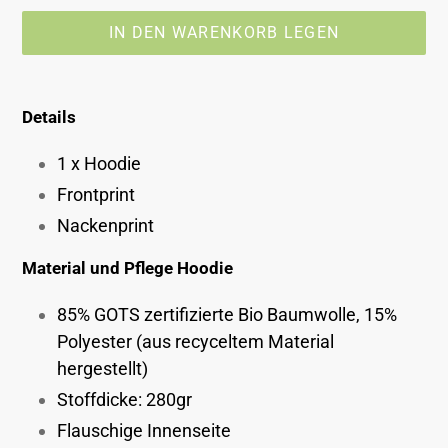
IN DEN WARENKORB LEGEN
Produkt
wird
Details
zum
Warenkorb
1 x Hoodie
hinzugefügt
Frontprint
Nackenprint
Material und Pflege Hoodie
85% GOTS zertifizierte Bio Baumwolle, 15%
Polyester (aus recyceltem Material
hergestellt)
Stoffdicke: 280gr
Flauschige Innenseite