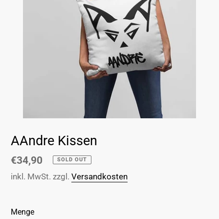
AAndre Kissen
Normaler
€34,90
SOLD OUT
Preis
inkl. MwSt. zzgl.
Versandkosten
Menge