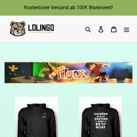
Direkt
Kostenloser Versand ab 100€ Warenwert!
zum
Inhalt
Suchen
Einloggen
Warenk