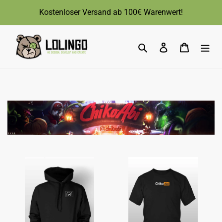
Direkt
Kostenloser Versand ab 100€ Warenwert!
zum
Inhalt
Suchen
Einloggen
Warenk