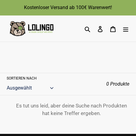
Direkt
Kostenloser Versand ab 100€ Warenwert!
zum
Inhalt
Suchen
Einloggen
Warenk
SORTIEREN NACH
0 Produkte
Es tut uns leid, aber deine Suche nach Produkten
hat keine Treffer ergeben.