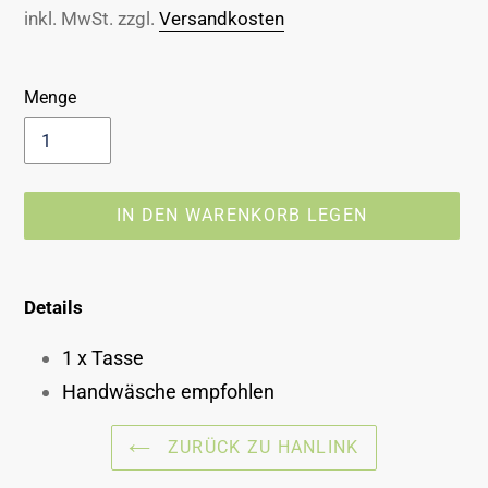
Preis
inkl. MwSt. zzgl.
Versandkosten
Menge
IN DEN WARENKORB LEGEN
Produkt
wird
Details
zum
Warenkorb
1 x Tasse
hinzugefügt
Handwäsche empfohlen
ZURÜCK ZU HANLINK