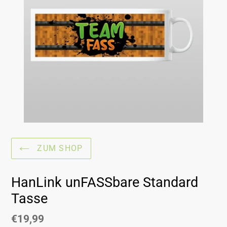
ZUM SHOP
HanLink unFASSbare Standard
Tasse
Normaler
€19,99