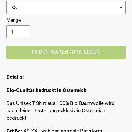
Menge
IN DEN WARENKORB LEGEN
Produkt
wird
Details:
zum
Warenkorb
Bio-Qualität bedruckt in Österreich
hinzugefügt
Das Unisex T-Shirt aus 100% Bio-Baumwolle wird
nach deiner Bestellung exklusiv in Österreich
bedruckt
Größe:
XS-XXL wählbar, normale Passform