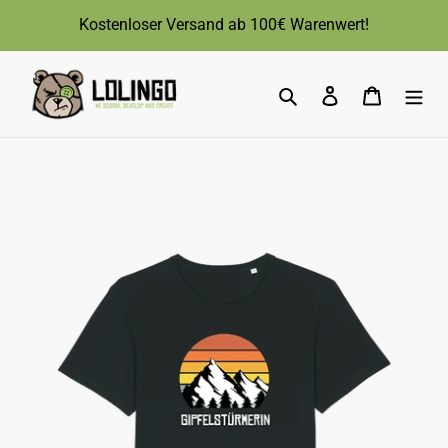
Direkt
Kostenloser Versand ab 100€ Warenwert!
zum
Inhalt
Suchen
Einloggen
Warenk