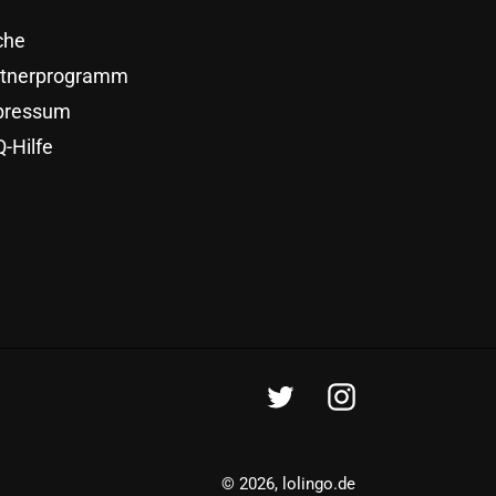
che
rtnerprogramm
pressum
-Hilfe
Twitter
Instagram
© 2026,
lolingo.de