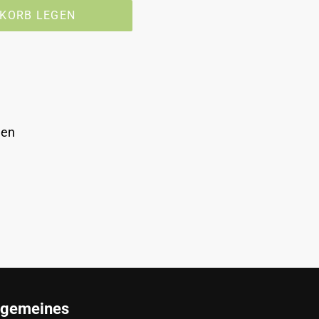
NKORB LEGEN
len
lgemeines