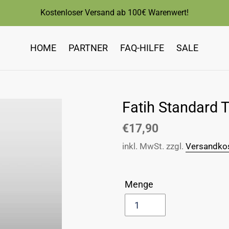
Kostenloser Versand ab 100€ Warenwert!
HOME
PARTNER
FAQ-HILFE
SALE
Fatih Standard 
Normaler
€17,90
Preis
inkl. MwSt. zzgl.
Versandko
Menge