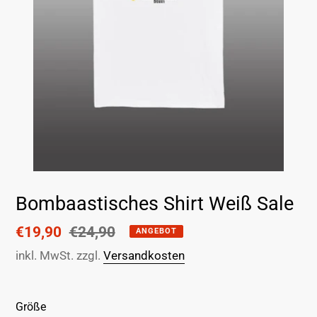
Bombaastisches Shirt Weiß Sale
Sonderpreis
€19,90
Normaler
€24,90
ANGEBOT
Preis
inkl. MwSt. zzgl.
Versandkosten
Größe