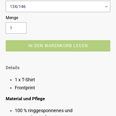
Menge
IN DEN WARENKORB LEGEN
Produkt
wird
Details
zum
Warenkorb
1 x T-Shirt
hinzugefügt
Frontprint
Material und Pflege
100 % ringgesponnenes und