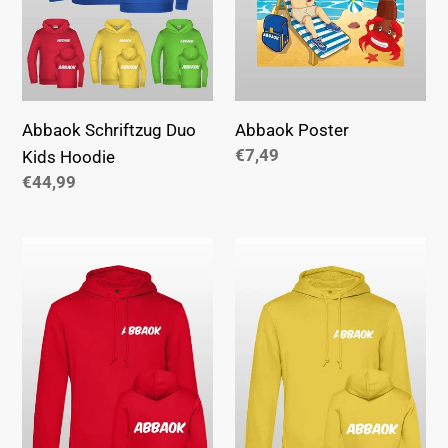
Abbaok Schriftzug Duo
Abbaok Poster
Normaler
€7,49
Kids Hoodie
Preis
Normaler
€44,99
Preis
Abbaok
Abbaok
Schriftzug
Schriftzug
Hoodie
Hoodie
Rot
Gelb
Duo
Duo