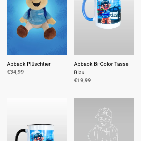
Blau
Abbaok Plüschtier
Abbaok Bi-Color Tasse
Normaler
€34,99
Blau
Preis
Normaler
€19,99
Preis
Abbaok
Abbaok
Bi-
LED
Color
Lampe
Tasse
Schwarz