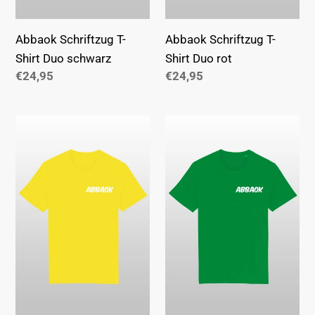
Abbaok Schriftzug T-
Abbaok Schriftzug T-
Shirt Duo schwarz
Shirt Duo rot
Normaler
€24,95
Normaler
€24,95
Preis
Preis
Abbaok
Abbaok
Schriftzug
Schriftzug
T-
T-
Shirt
Shirt
Duo
Duo
gelb
grün