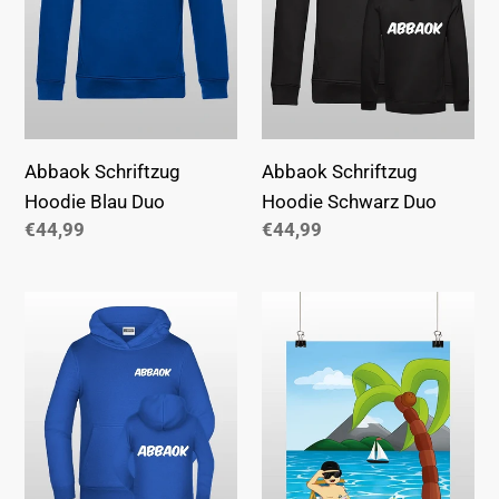
Abbaok Schriftzug
Abbaok Schriftzug
Hoodie Blau Duo
Hoodie Schwarz Duo
Normaler
€44,99
Normaler
€44,99
Preis
Preis
Abbaok
Abbaok
Schriftzug
Poster
Duo
Kids
Hoodie