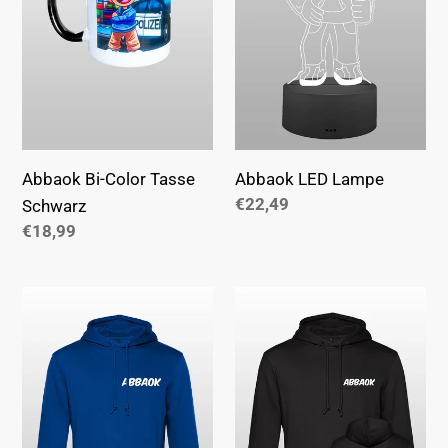
Abbaok Bi-Color Tasse
Abbaok LED Lampe
Normaler
€22,49
Schwarz
Preis
Normaler
€18,99
Preis
Abbaok
Abbaok
Schriftzug
Schriftzug
Hoodie
Hoodie
Blau
Schwarz
Duo
Duo