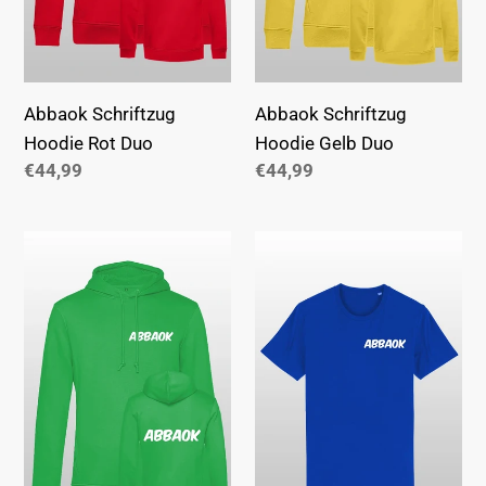
Abbaok Schriftzug
Abbaok Schriftzug
Hoodie Rot Duo
Hoodie Gelb Duo
Normaler
€44,99
Normaler
€44,99
Preis
Preis
Abbaok
Abbaok
Schriftzug
Schriftzug
Hoodie
T-
Grün
Shirt
Duo
Duo
blau