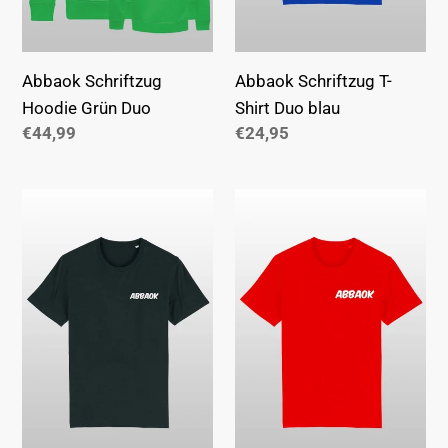
Abbaok Schriftzug
Abbaok Schriftzug T-
Hoodie Grün Duo
Shirt Duo blau
Normaler
€44,99
Normaler
€24,95
Preis
Preis
Abbaok
Abbaok
Schriftzug
Schriftzug
T-
T-
Shirt
Shirt
Duo
Duo
schwarz
rot